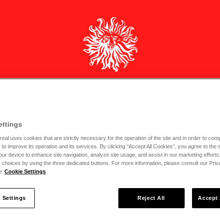
ettings
real uses cookies that are strictly necessary for the operation of the site and in order to compi
er to improve its operation and its services. By clicking “Accept All Cookies”, you agree to the s
ur device to enhance site navigation, analyze site usage, and assist in our marketing efforts
 SOLDES
 choices by using the three dedicated buttons. For more information, please consult our Pri
e
Cookie Settings
 Settings
Reject All
Accept 