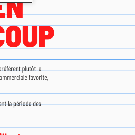
EN
COUP
réfèrent plutôt le
commerciale favorite,
ant la période des