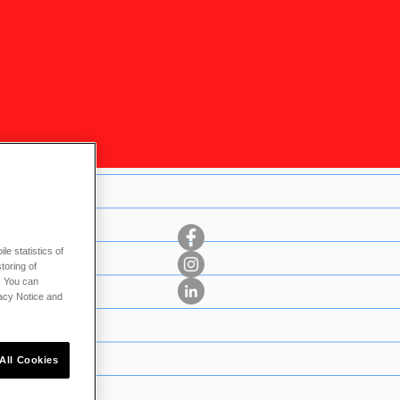
le statistics of
toring of
. You can
vacy Notice and
All Cookies