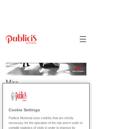
Bienvenue chez
Publicis!
Mira
MERCI
Cookie Settings
D'EXISTER
Publicis Montreal uses cookies that are strictly
necessary for the operation of the site and in order to
compile statistics of visits in order to improve its